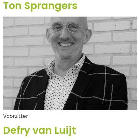
Ton Sprangers
Voorzitter
Defry van Luijt