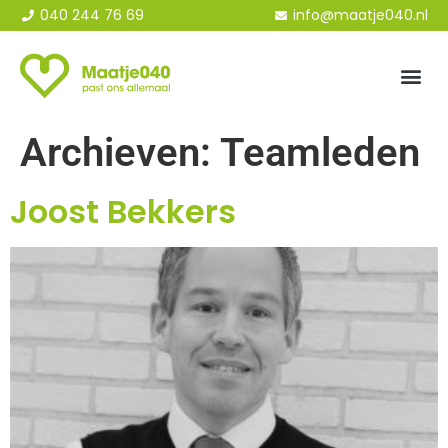
040 244 76 69
info@maatje040.nl
Archieven:
Teamleden
Joost Bekkers