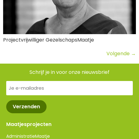
Projectvrijwilliger GezelschapsMaatje
Volgende
→
Schrijf je in voor onze nieuwsbrief
E-
mailadres
(Vereist)
Maatjesprojecten
AdministratieMaatje