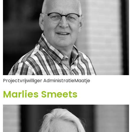
Projectvrijwilliger AdministratieMaatje
Marlies Smeets