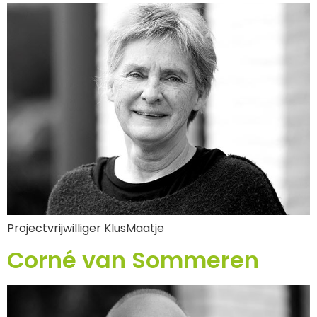
Projectvrijwilliger KlusMaatje
Corné van Sommeren