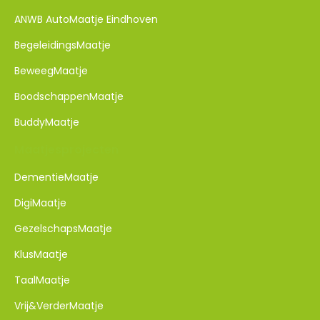
ANWB AutoMaatje Eindhoven
BegeleidingsMaatje
BeweegMaatje
BoodschappenMaatje
BuddyMaatje
Maatjesprojecten
DementieMaatje​
DigiMaatje
GezelschapsMaatje
KlusMaatje
TaalMaatje
Vrij&VerderMaatje