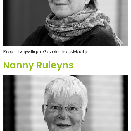
Projectvrijwilliger GezelschapsMaatje
Nanny Ruleyns