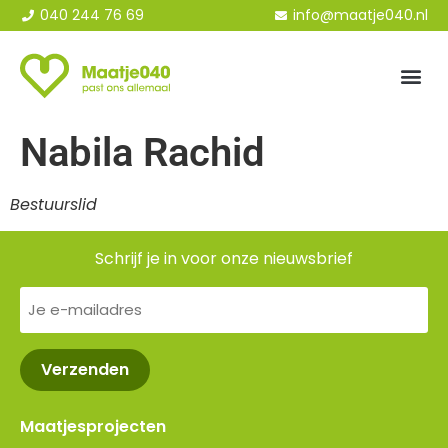
040 244 76 69
info@maatje040.nl
Nabila Rachid
Bestuurslid
Schrijf je in voor onze nieuwsbrief
E-
mailadres
(Vereist)
Maatjesprojecten