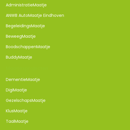
AdministratieMaatje
ANWB AutoMaatje Eindhoven
BegeleidingsMaatje
BeweegMaatje
BoodschappenMaatje
BuddyMaatje
Maatjesprojecten
DementieMaatje​
DigiMaatje
GezelschapsMaatje
KlusMaatje
TaalMaatje