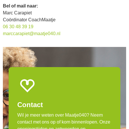
Bel of mail naar:
Marc Carapiet
Coördinator CoachMaatje
06 30 48 39 19
marccarapiet@maatje040.nl
Contact
Wil je meer weten over Maatje040? Neem
contact met ons op of kom binnenlopen. Onze
openingstijden en antwoorden op