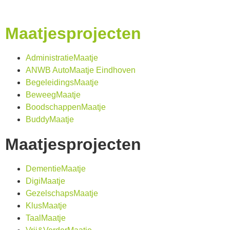
Maatjesprojecten
AdministratieMaatje
ANWB AutoMaatje Eindhoven
BegeleidingsMaatje
BeweegMaatje
BoodschappenMaatje
BuddyMaatje
Maatjesprojecten
DementieMaatje​
DigiMaatje
GezelschapsMaatje
KlusMaatje
TaalMaatje