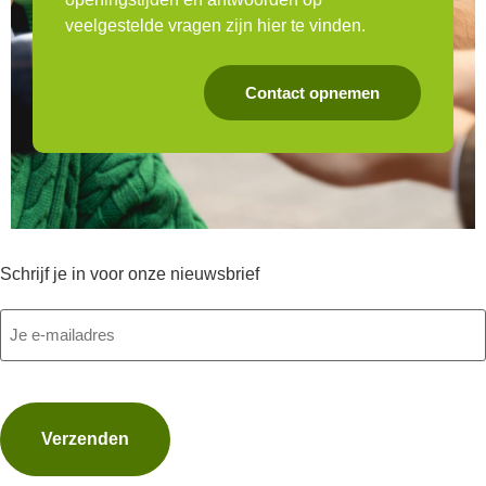
veelgestelde vragen zijn hier te vinden.
Contact opnemen
Schrijf je in voor onze nieuwsbrief
E-
mailadres
(Vereist)