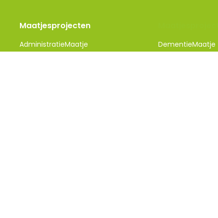
Maatjesprojecten
Maatjesprojec
AdministratieMaatje
DementieMaatje​
ANWB AutoMaatje Eindhoven
DigiMaatje
BegeleidingsMaatje
GezelschapsMaat
BeweegMaatje
KlusMaatje
BoodschappenMaatje
TaalMaatje
BuddyMaatje
Vrij&VerderMaatj