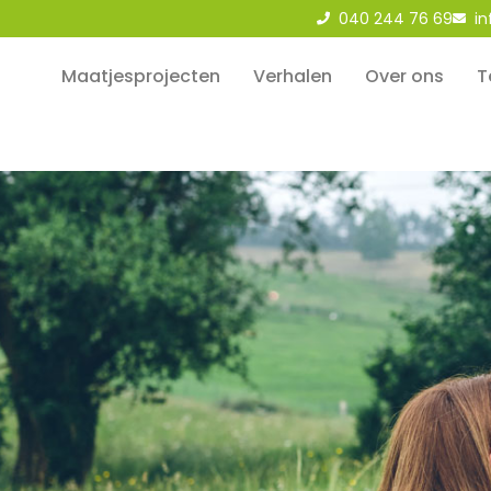
040 244 76 69
i
Maatjesprojecten
Verhalen
Over ons
T