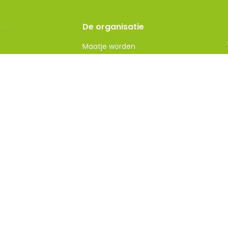
ten
De organisatie
Maatje worden
Maatje gezocht
je
Over ons
Contact
e