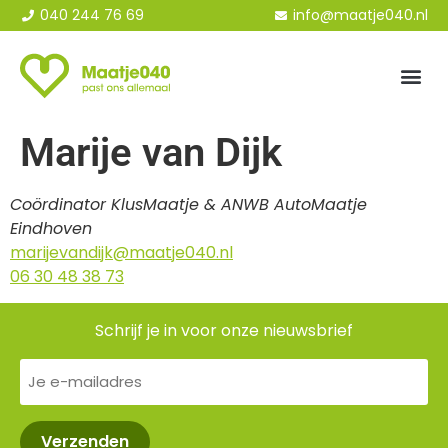
040 244 76 69
info@maatje040.nl
Marije van Dijk
Coördinator KlusMaatje & ANWB AutoMaatje
Eindhoven
marijevandijk@maatje040.nl
06 30 48 38 73
Schrijf je in voor onze nieuwsbrief
E-
mailadres
(Vereist)