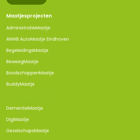
Maatjesprojecten
AdministratieMaatje
ANWB AutoMaatje Eindhoven
BegeleidingsMaatje
BeweegMaatje
BoodschappenMaatje
BuddyMaatje
Maatjesprojecten
DementieMaatje​
DigiMaatje
GezelschapsMaatje