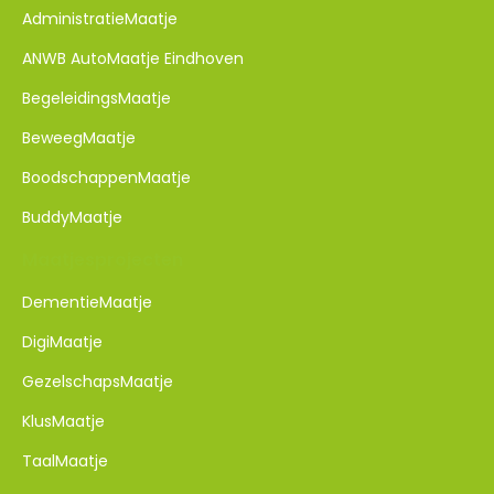
AdministratieMaatje
ANWB AutoMaatje Eindhoven
BegeleidingsMaatje
BeweegMaatje
BoodschappenMaatje
BuddyMaatje
Maatjesprojecten
DementieMaatje​
DigiMaatje
GezelschapsMaatje
KlusMaatje
TaalMaatje