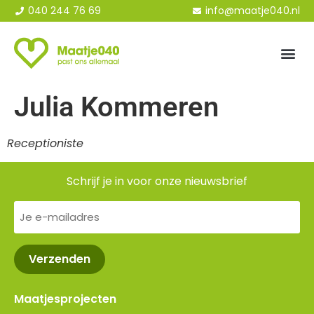
040 244 76 69
info@maatje040.nl
Julia Kommeren
Receptioniste
Schrijf je in voor onze nieuwsbrief
E-
mailadres
(Vereist)
Maatjesprojecten