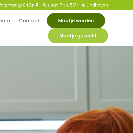
nfo@maatje040.nl
Piuslaan 74A, 5614 HR Eindhoven
eam
Contact
Maatje worden
Maatje gezocht