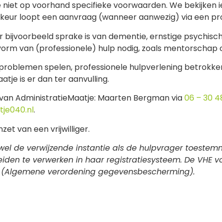
niet op voorhand specifieke voorwaarden. We bekijken i
oorkeur loopt een aanvraag (wanneer aanwezig) via een pro
ij er bijvoorbeeld sprake is van dementie, ernstige psychi
 vorm van (professionele) hulp nodig, zoals mentorschap 
 problemen spelen, professionele hulpverlening betrokken
tje is er dan ter aanvulling.
tor van AdministratieMaatje: Maarten Bergman via
06 – 30 4
je040.nl
.
t van een vrijwilliger.
wel de verwijzende instantie als de hulpvrager toestemm
den te verwerken in haar registratiesysteem. De VHE 
 AVG (Algemene verordening gegevensbescherming).