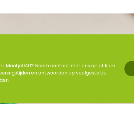
ver Maatje040? Neem contact met ons op of kom
peningstijden en antwoorden op veelgestelde
nden.
f je in voor onze nieuwsbrief
E-