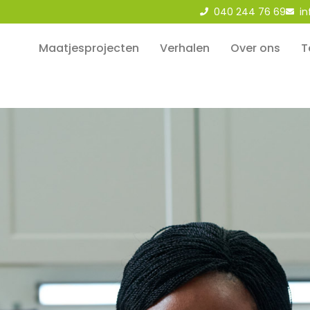
040 244 76 69
i
Maatjesprojecten
Verhalen
Over ons
T