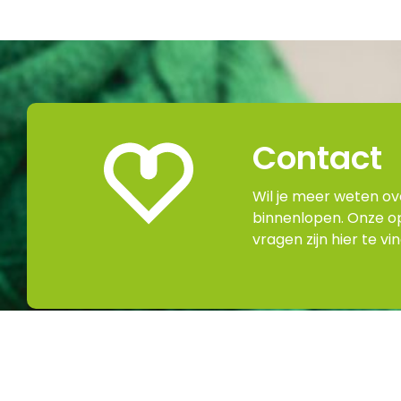
Contact
Wil je meer weten o
binnenlopen. Onze o
vragen zijn hier te vi
Schrij