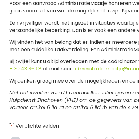
Voor een aanvraag AdministratieMaatje hanteren we 
gaan vooral uit van wat de mogelijkheden zijn. Bij v
Een vrijwilliger wordt niet ingezet in situaties waarb
verstandelijke beperking. Dan is er vaak een andere
Wij vinden het van belang dat er, indien er meerdere
met een duidelijke taakverdeling. Een AdministratieMaa
Bij twijfel kunt u altijd overleggen met de coördina
– 30 48 36 98
of mail naar
administratiemaatje@maat
Wij denken graag mee over de mogelijkheden en de inze
Met het invullen van dit aanmeldformulier geven zo
Hulpdienst Eindhoven (VHE) om de gegevens van bei
volgens artikel 6 lid 1a en artikel 6 lid 1b van de
"
" Verplichte velden
*