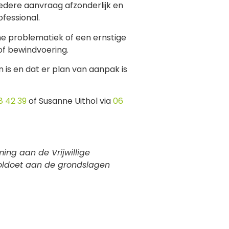
edere aanvraag afzonderlijk en
fessional.
sche problematiek of een ernstige
of bewindvoering.
 is en dat er plan van aanpak is
8 42 39
of Susanne Uithol via
06
ing aan de Vrijwillige
voldoet aan de grondslagen