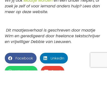
Wil jij ook
Maatje worden
en een ander helpen, of
zoek je zelf of voor iemand anders hulp? Lees dan
meer op deze website.
Dit maatjesverhaal is geschreven door maatje
Wim en geredigeerd door freelance tekstschrijver
en vrijwilliger Debbie van Leeuwen.
Facebook
LinkedIn
WhatsApp
Email
Hoe Maatje Roy het verschil maakt voor Hans